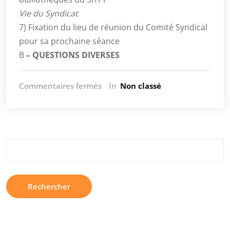
Vie du Syndicat
7) Fixation du lieu de réunion du Comité Syndical
pour sa prochaine séance
B
– QUESTIONS DIVERSES
sur
Commentaires fermés
In
Non classé
Prochain
comité
syndical
à
Echirolles
Rechercher :
le
20
février